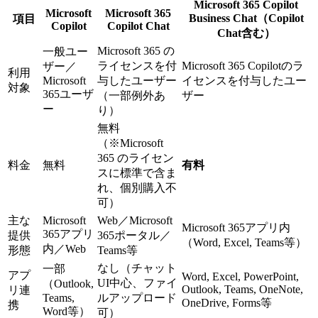
Microsoft 365 Copilot
Microsoft
Microsoft 365
Business Chat（Copilot
項目
Copilot
Copilot Chat
Chat含む）
Microsoft 365 の
一般ユー
ライセンスを付
Microsoft 365 Copilotのラ
ザー／
利用
Microsoft
与したユーザー
イセンスを付与したユー
対象
365ユーザ
（一部例外あ
ザー
ー
り）
無料
（※Microsoft
365 のライセン
料金
無料
有料
スに標準で含ま
れ、個別購入不
可）
主な
Microsoft
Web／Microsoft
Microsoft 365アプリ内
365アプリ
提供
365ポータル／
（Word, Excel, Teams等）
内／Web
形態
Teams等
なし（チャット
一部
アプ
Word, Excel, PowerPoint,
UI中心、ファイ
（Outlook,
Outlook, Teams, OneNote,
リ連
Teams,
ルアップロード
OneDrive, Forms等
携
Word等）
可）