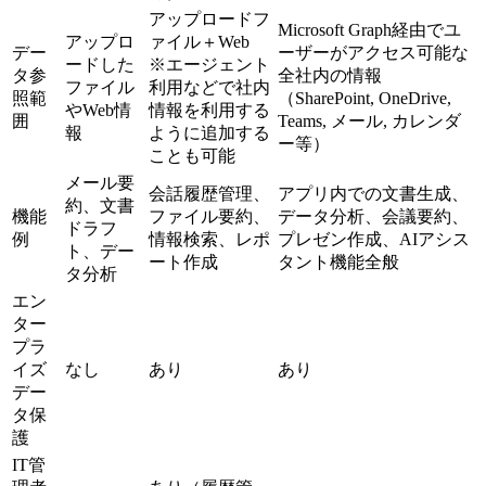
アップロードフ
Microsoft Graph経由でユ
アップロ
ァイル＋Web
デー
ーザーがアクセス可能な
ードした
※エージェント
タ参
全社内の情報
ファイル
利用などで社内
照範
（SharePoint, OneDrive,
やWeb情
情報を利用する
囲
Teams, メール, カレンダ
報
ように追加する
ー等）
ことも可能
メール要
会話履歴管理、
アプリ内での文書生成、
約、文書
機能
ファイル要約、
データ分析、会議要約、
ドラフ
例
情報検索、レポ
プレゼン作成、AIアシス
ト、デー
ート作成
タント機能全般
タ分析
エン
ター
プラ
イズ
なし
あり
あり
デー
タ保
護
IT管