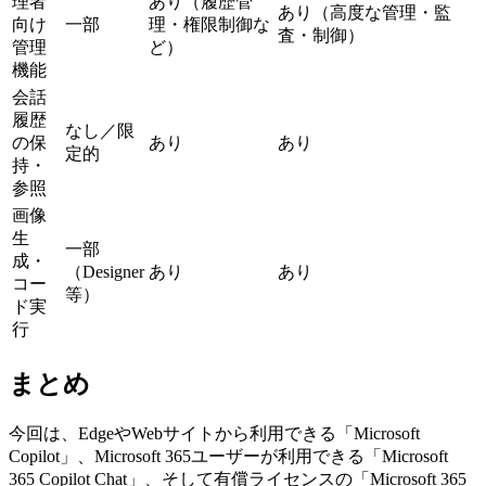
理者
あり（履歴管
あり（高度な管理・監
向け
一部
理・権限制御な
査・制御）
管理
ど）
機能
会話
履歴
なし／限
の保
あり
あり
定的
持・
参照
画像
生
一部
成・
（Designer
あり
あり
コー
等）
ド実
行
まとめ
今回は、EdgeやWebサイトから利用できる「Microsoft
Copilot」、Microsoft 365ユーザーが利用できる「Microsoft
365 Copilot Chat」、そして有償ライセンスの「Microsoft 365