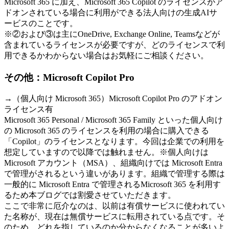
Microsoft 365 に加え、Microsoft 365 Copilot のライセンスがア
ドオンされている場合に利用ができる法人向けの生成AIサ
ービスのことです。
※②および③は主にOneDrive, Exchange Online, Teamsなどが
含まれているライセンスが必要ですが、どのライセンスで利
用できるかわからない場合はお気軽にご相談ください。
その他：Microsoft Copilot Pro
→（個人向け Microsoft 365）Microsoft Copilot Pro のアドオン
ライセンス有
Microsoft 365 Personal / Microsoft 365 Family といった個人向け
の Microsoft 365 のライセンスを利用の場合に購入できる
「Copilot」のライセンスとなります。今回は企業での利用を
想定していますので以降では触れません。※個人向けは
Microsoft アカウント（MSA）、組織向けでは Microsoft Entra
で管理がされるという違いがあります。組織で管理する際は
一般的に Microsoft Entra で管理されるMicrosoft 365 を利用す
るため本ブログでは割愛させていただきます。
ここで非常に厄介なのは、以前は有償サービスに使われてい
た名称が、現在は無償サービスに転用されている点です。そ
のため、どれを指しているのか分からなくなることが多いよ