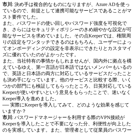
市川
: 決め手は複合的なものになりますが、Azure ADを使っ
ているので、前提として連携可能なサービスであることがマ
スト要件でした。
また、パスワードの使い回しやパスワード強度を可視化で
き、さらにはセキュリティポリシーのきめ細やかな設定が可
能なサービスを求めていました。その点Keeperでは、権限周
りの設定をワンタッチできるのはもちろん、ユーザーによっ
てオンボーディングの設定を非表示にできたりとカスタマイ
ズに優れていたのがよかったです。
また、当社特有の事情かもしれませんが、国内外に拠点を構
えているゆえ、第一言語が日本語ではないメンバーもいるの
で、英語と日本語の両方に対応しているサービスだったこと
も決め手になっています。他のサービスと比較する際、いく
つかの部門にも検証してもらったところ、日英対応している
Keeperが使いやすいという意見をもらったことで、迷いなく
Keeper導入を進めました。
── 実際にKeeperを導入してみて、どのような効果を感じて
いますか？
市川
: パスワードマネージャーを利用する際のVPN接続が
Keeperを導入したことで不要になった分、利便性が向上した
のを実感しています。また、管理者として従業員のパスワー