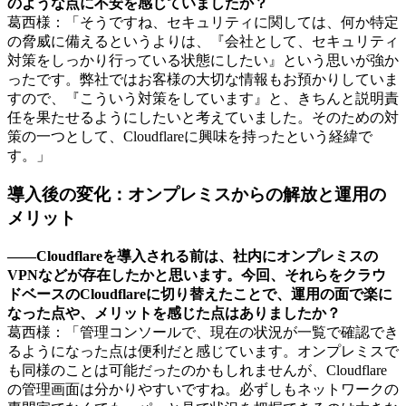
のような点に不安を感じていましたか？
葛西様：「そうですね、セキュリティに関しては、何か特定
の脅威に備えるというよりは、『会社として、セキュリティ
対策をしっかり行っている状態にしたい』という思いが強か
ったです。弊社ではお客様の大切な情報もお預かりしていま
すので、『こういう対策をしています』と、きちんと説明責
任を果たせるようにしたいと考えていました。そのための対
策の一つとして、Cloudflareに興味を持ったという経緯で
す。」
導入後の変化：オンプレミスからの解放と運用の
メリット
――Cloudflareを導入される前は、社内にオンプレミスの
VPNなどが存在したかと思います。今回、それらをクラウ
ドベースのCloudflareに切り替えたことで、運用の面で楽に
なった点や、メリットを感じた点はありましたか？
葛西様：「管理コンソールで、現在の状況が一覧で確認でき
るようになった点は便利だと感じています。オンプレミスで
も同様のことは可能だったのかもしれませんが、Cloudflare
の管理画面は分かりやすいですね。必ずしもネットワークの