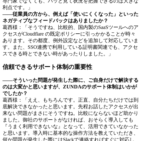
専門家でなくても、パッと見て状況を把握できるのは大きな
利点です。」
――従業員の方から、例えば「使いにくくなった」といった
ネガティブなフィードバックはありましたか？
葛西様：「そうですね、比較的、国内製のSaaSツールへのア
クセスがCloudflare の既定ポリシーに引っかかることが時々
あります。その都度、例外設定などを追加して対応していま
す。また、SSO連携で利用している証明書関連でも、アクセ
スできる時とできない時があったりしました。」
信頼できるサポート体制の重要性
――そういった問題が発生した際に、ご自身だけで解決する
のは大変かと思いますが、ZUNDAのサポート体制はいかが
でしたか？
葛西様：「ええ、もちろんです。正直、自分たちだけでは到
底解決できなかったと思います。先程お話したアクセスが出
来ない問題がまさにそうですね。比較にならないほど助かり
ました。御社のサポートがなければ、おそらく導入しても
『うまく利用できないな』となって、活用できていなかった
と思います。導入時に基本的な操作方法を教えていただき、
何か問題が発生した際にはSlackで連絡すればすぐに対応し