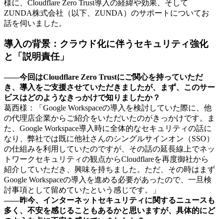
様に、Cloudflare Zero Trust導入の経緯や効果、そして
ZUNDA株式会社（以下、ZUNDA）のサポートについてお
話を伺いました。
導入の背景：クラウド化に伴うセキュリティ強化
と「説明責任」
――今回はCloudflare Zero Trustにご関心を持っていただ
き、導入をご支援させていただきましたが、まず、このサー
ビスはどのようなきっかけで知りましたか？
葛西様：「Google Workspaceの導入を検討していた際に、他
の代理店企業からご紹介をいただいたのがきっかけです。ま
た、Google Workspace導入時に全体的なセキュリティの話に
なり、弊社では既に他社さんのシングルサインオン（SSO）
の仕組みを利用していたのですが、その話の延長線上でネッ
トワークセキュリティの観点からCloudflareを再度御社から
紹介していただき、興味を持ちました。ただ、その時はまず
Google Workspaceの導入を進める必要があったので、一旦検
討事項として留めていたという感じです。」
――昨今、インターネットセキュリティに関するニュースも
多く、不安を感じることもあるかと思いますが、具体的にど