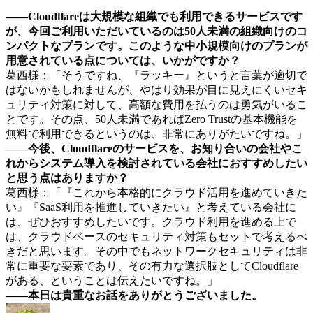
――Cloudflareは大規模な組織でも利用できるサービスです
が、今回ご利用いただいているのは50人未満の組織向けのコ
ンパクトなプランです。このような中小規模向けのプランが
用意されている点については、いかがですか？
葛西様：「そうですね、『ラッキー』というと言葉が適切で
はないかもしれませんが、やはり効果が目に見えにくいセキ
ュリティ対策に対して、高額な費用を払うのは勇気がいるこ
とです。その点、50人未満であればZero Trustの基本機能を
無料で利用できるというのは、非常にありがたいですね。」
――今後、Cloudflareのサービスを、お知り合いの会社やこ
れからシステム導入を検討されている会社におすすめしたい
と思う点はありますか？
葛西様：「『これから本格的にクラウド活用を進めていきた
い』『SaaS利用を推進していきたい』と考えている会社に
は、ぜひおすすめしたいです。クラウド利用を進める上で
は、クラウドベースのセキュリティ対策もセットで考えるべ
きだと思います。その中でもネットワークセキュリティは非
常に重要な要素であり、その有力な選択肢としてCloudflare
がある、ということは伝えたいですね。」
――本日は貴重なお話をありがとうございました。