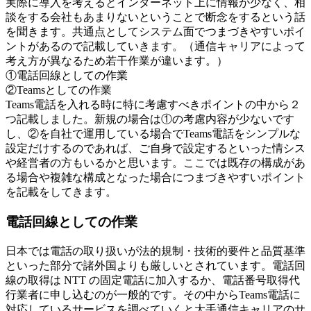
実際に導入を考えるとインターネット上に情報が少なく、相
談をする会社もあまりないということで断念をするという話
を聞きます。共通点としてシステム面でつまづきやすいポイ
ントがあるので記載していきます。（通信キャリアによって
考え方が異なるため若干作業が違います。）
①電話回線としての作業
②Teamsとしての作業
Teams電話を入れる時に特に考慮すべきポイントの中から２
つ記載しました。新規の場合は①の考慮内容が少ないです
し、②を自社で運用している場合でTeams電話をシンプルな
設定だけするのであれば、ご自身で設定するといった情シス
や経営者の方もいるかと思います。ここでは既存の構成があ
る場合や複雑な構成となった場合につまづきやすいポイント
を記載をしてきます。
電話回線としての作業
日本では電話の取り扱いが法的規制・技術的要件と品質基準
といった部分で諸外国よりも厳しいとされています。電話回
線の取得は NTT の固定電話に加入するか、電話番号取得代
行業者に申し込むのが一般的です。その中からTeams電話に
対応しているサービスを調べていくと大手通信キャリアのサ