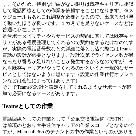
す。そのため、特別な理由がない限りは既存キャリアに相談
して電話回線としての作業を依頼することになります。※ス
ケジュールもあれこれ調整が必要となるので、出来るだけ早
く動いたほうが良いです。１カ月でも足りないケースなどは
普通に存在します。
番号ポータビリティやらサービスの契約に関しては既存キャ
リアがある程度整理してくれるので契約をするだけなのです
が、実際の電話番号数などの詳細に落とし込む際にはTeams
電話の設計が必要となります。設計次第でライセンス数が異
なったり番号が足りないことが発生するからなのですが、そ
れを既存キャリアがやってくれるのかというと一般的なサー
ビスとしてはないように思います（設定の作業代行オプショ
ンなどは会社によってはあります）
そこでTeamsの設計と設定をしてくれるようなサポートが追
加で必要になるケースがあります。
Teamsとしての作業
電話回線としての作業として「公衆交換電話網（PSTN）」
は前項のとおり大手通信キャリアの作業スコープとなるので
すが、Microsoft 365 のテナントの中の作業というのがありま