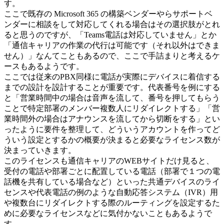
す。
ここで既存の Microsoft 365 の構築ベンダーやらサポートベ
ンダーに相談をして対応してくれる場合はその選択肢がとれ
ると思うのですが、「Teams電話は対応していません」とか
「通信キャリアの作業の代行は可能です（それ以外はできま
せん）」なんてこともあるので、ここで手詰まりと考えるケ
ースもあるようです。
ここでは従来のPBX同様に電話が実際にデバイスに着信する
までの設計を設計することが重要です。代表番号を例にする
と「営業時間中の場合は音声を流して、番号を押してもらう
ことで特定部署のメンバー複数人にリダイレクトする」「営
業時間外の場合はアナウンスを流してから切断をする」とい
ったように要件を整理して、どういうアカウントを作ってど
ういう設定とするかの概要が決まると必要なライセンス数が
決まっていきます。
このライセンスも通信キャリアのWEBサイトだけ見ると、
受付の電話や部署ごとに配置している電話（部署で１つの電
話機を共有している場合など）といった共通デバイスのライ
センスや代表電話の例のような自動応答システム（IVR）用
や複数台にリダイレクトする際のルーティングを設定するた
めに必要なライセンスなどに気付かないこともあるようで
す。