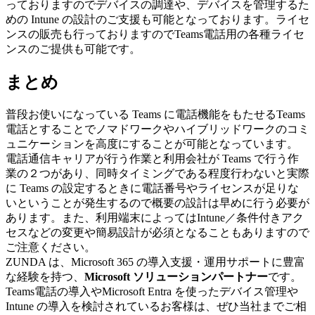
っておりますのでデバイスの調達や、デバイスを管理するた
めの Intune の設計のご支援も可能となっております。ライセ
ンスの販売も行っておりますのでTeams電話用の各種ライセ
ンスのご提供も可能です。
まとめ
普段お使いになっている Teams に電話機能をもたせるTeams
電話とすることでノマドワークやハイブリッドワークのコミ
ュニケーションを高度にすることが可能となっています。
電話通信キャリアが行う作業と利用会社が Teams で行う作
業の２つがあり、同時タイミングである程度行わないと実際
に Teams の設定するときに電話番号やライセンスが足りな
いということが発生するので概要の設計は早めに行う必要が
あります。また、利用端末によってはIntune／条件付きアク
セスなどの変更や簡易設計が必須となることもありますので
ご注意ください。
ZUNDA は、Microsoft 365 の導入支援・運用サポートに豊富
な経験を持つ、
Microsoft ソリューションパートナー
です。
Teams電話の導入やMicrosoft Entra を使ったデバイス管理や
Intune の導入を検討されているお客様は、ぜひ当社までご相