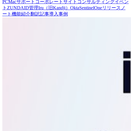
PC
Mac
サポート
コーポレートサイト
コンサルティング
イベン
ト
ZUNDA
ID管理
Iru（旧Kandji）
Okta
SentinelOne
リリースノ
ート
機能紹介
翻訳記事
導入事例