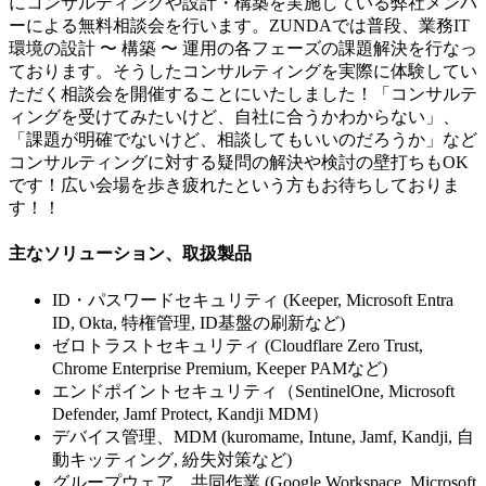
にコンサルティングや設計・構築を実施している弊社メンバ
ーによる無料相談会を行います。ZUNDAでは普段、業務IT
環境の設計 〜 構築 〜 運用の各フェーズの課題解決を行なっ
ております。そうしたコンサルティングを実際に体験してい
ただく相談会を開催することにいたしました！「コンサルテ
ィングを受けてみたいけど、自社に合うかわからない」、
「課題が明確でないけど、相談してもいいのだろうか」など
コンサルティングに対する疑問の解決や検討の壁打ちもOK
です！広い会場を歩き疲れたという方もお待ちしておりま
す！！
主なソリューション、取扱製品
ID・パスワードセキュリティ (Keeper, Microsoft Entra
ID, Okta, 特権管理, ID基盤の刷新など)
ゼロトラストセキュリティ (Cloudflare Zero Trust,
Chrome Enterprise Premium, Keeper PAMなど)
エンドポイントセキュリティ（SentinelOne, Microsoft
Defender, Jamf Protect, Kandji MDM）
デバイス管理、MDM (kuromame, Intune, Jamf, Kandji, 自
動キッティング, 紛失対策など)
グループウェア、共同作業 (Google Workspace, Microsoft