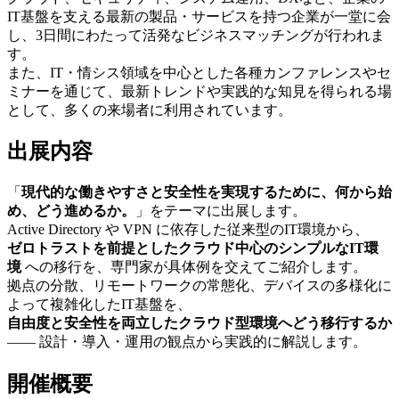
IT基盤を支える最新の製品・サービスを持つ企業が一堂に会
し、3日間にわたって活発なビジネスマッチングが行われま
す。
また、IT・情シス領域を中心とした各種カンファレンスやセ
ミナーを通じて、最新トレンドや実践的な知見を得られる場
として、多くの来場者に利用されています。
出展内容
「
現代的な働きやすさと安全性を実現するために、何から始
め、どう進めるか。
」をテーマに出展します。
Active Directory や VPN に依存した従来型のIT環境から、
ゼロトラストを前提としたクラウド中心のシンプルなIT環
境
への移行を、専門家が具体例を交えてご紹介します。
拠点の分散、リモートワークの常態化、デバイスの多様化に
よって複雑化したIT基盤を、
自由度と安全性を両立したクラウド型環境へどう移行するか
—— 設計・導入・運用の観点から実践的に解説します。
開催概要