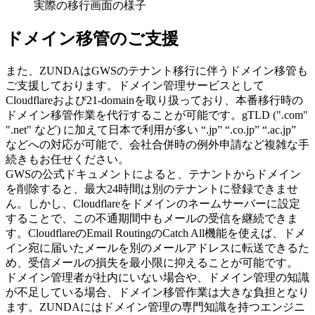
実際の移行画面の様子
ドメイン移管のご支援
また、ZUNDAはGWSのテナント移行に伴うドメイン移管も
ご支援しております。ドメイン管理サービスとして
Cloudflareおよび21-domainを取り扱っており、本番移行時の
ドメイン移管作業を代行することが可能です。gTLD (".com"
".net" など) に加えて日本で利用が多い “.jp” “.co.jp” “.ac.jp”
などへの対応が可能で、会社合併時の例外申請など複雑な手
続きもお任せください。
GWSの公式ドキュメントによると、テナントからドメイン
を削除すると、最大24時間は別のテナントに登録できませ
ん。しかし、Cloudflareをドメインのネームサーバーに設定
することで、この不通期間中もメールの受信を継続できま
す。CloudflareのEmail RoutingのCatch All機能を使えば、ドメ
イン宛に届いたメールを別のメールアドレスに転送できるた
め、受信メールの損失を最小限に抑えることが可能です。
ドメイン管理者が社内にいない場合や、ドメイン管理の知識
が不足している場合、ドメイン移管作業は大きな負担となり
ます。ZUNDAにはドメイン管理の専門知識を持つエンジニ